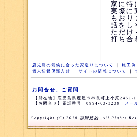
家に特
実際に
もおり
話をし
ただけ
打ち合
鹿児島の気候に合った家造りについて
｜
施工例
個人情報保護方針
｜
サイトの情報について
｜
お問合せ、ご質問
【所在地】鹿児島県鹿屋市串良町上小原2451-
【お問合せ】電話番号 0994-63-3239
メー
Copyright (C) 2010 前野建設. All Rights Res