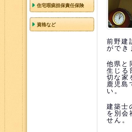
住宅瑕疵担保責任保険
資格など
前野建
ができ
他県と
生じる
切な家
鹿児島
い。
建築士
を別会
せん。