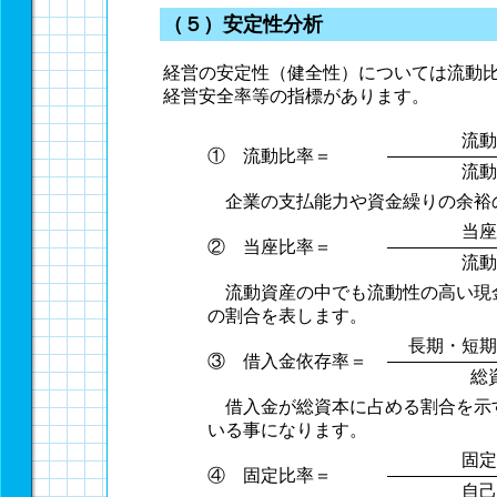
（５）安定性分析
経営の安定性（健全性）については流動
経営安全率等の指標があります。
流動
① 流動比率＝
流動
企業の支払能力や資金繰りの余裕
当座
② 当座比率＝
流動
流動資産の中でも流動性の高い現
の割合を表します。
長期・短期
③ 借入金依存率＝
総
借入金が総資本に占める割合を示
いる事になります。
固定
④ 固定比率＝
自己