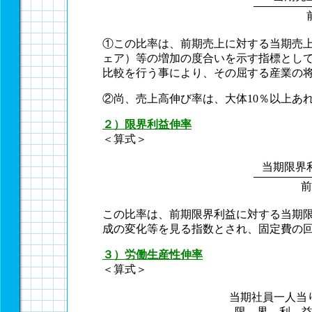
①この比率は、前期売上に対する当期売
ェア）等の増加の度合いを示す指標として
比較を行う事により、その屈する産業の
②尚、売上高伸び率は、大体10％以上あ
２）限界利益伸率
＜算式＞
当期限界
前
この比率は、前期限界利益に対する当期
成の変化等を見る指数とされ、固定費の
３）労働生産性伸率
＜算式＞
当期社員一人当
限 界 利 