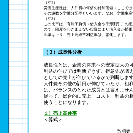
（注2）
労働生産性は、人件費の何倍の付加価値（ここでは
その逆数を労働分配率といいます。なお、労働生産
（注3）
この比率は、有利子負債（借入金や手形割引）の絶
ので、限度をわきまえない投資により借入金が拡張
比率は上り、売上高経常利益率は、悪化します。
（３）成長性分析
成長性とは、企業の将来への安定拡大の
利益の伸びでは判断できず、得意先が増
としての売上が伸びているかで判断しま
人件費その他の計日が伸びていたり、粗
は、バランスのとれた成長とは言えませ
従って、総合的に売上、コスト、利益の
使うことになります。
１）売上高伸率
＜算式＞
当期売