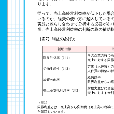
ります。
従って、売上高経常利益率が低下した場
いるのか、経費の使い方に起因している
実態と照らし合わせて分析する必要があ
尚、売上高経常利益率の判断の為の補助
（図7）
利益のあげ方
補助指標
その企業の持つ商
限界利益率（注1）
売上に対する限界
労働（人件費）の
労働生産性（注2）
人件費の何倍の付
経費効率
経費分配率
限界利益からの経
財務力並びに資金
売上高支払利息率（注3）
売上に対する金利
（注1）
限界利益とは、売上高から変動費（売上高の増減に
た残額をいいます。