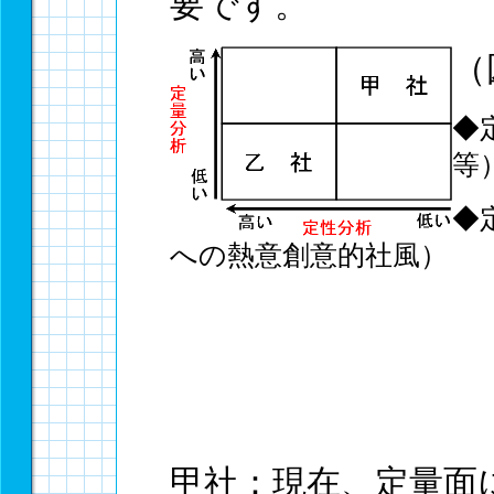
要です。
（
◆
等
◆
への熱意創意的社風）
甲社：現在、定量面