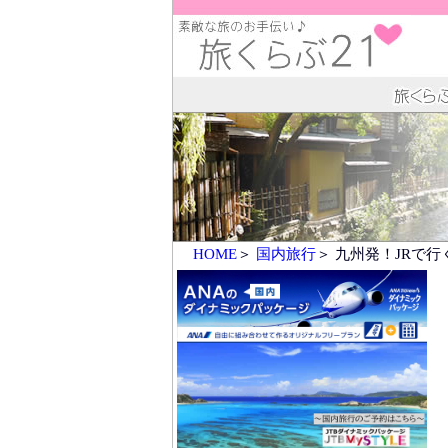
HOME
＞
国内旅行
＞ 九州発！JRで