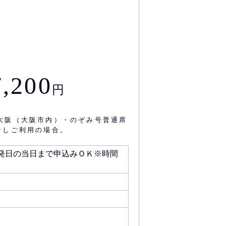
,200
円
新大阪（大阪市内）・のぞみ号普通席
なしご利用の場合。
日（出発日の当日まで申込みＯＫ※時間