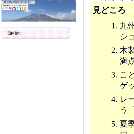
見どころ
九
国内旅行
シ
木
満
こ
ゲ
レ
う
夏