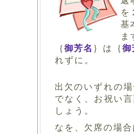
返
を
基
ま
｛
御芳名
｝は｛
御
れずに。
出欠のいずれの場
でなく、お祝い言
しょう。
なを、欠席の場合