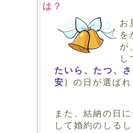
は？
お
を
が
し
たいら、たつ、さ
安
｝の日が選ばれ
また、結納の日に
して婚約のしるし