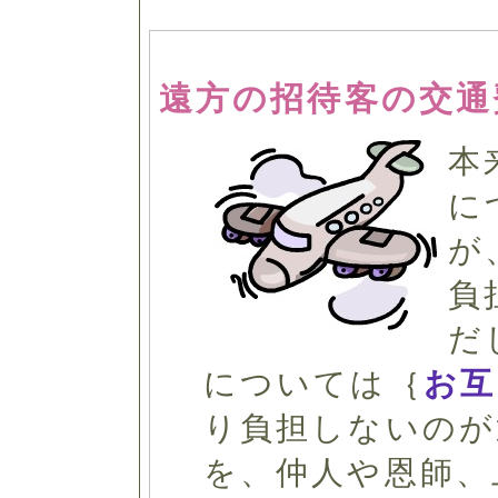
遠方の招待客の交通
本
に
が
負
だ
については｛
お互
り負担しないのが
を、仲人や恩師、