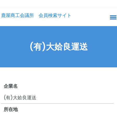
鹿屋商工会議所 会員検索サイト
(有)大姶良運送
企業名
(有)大姶良運送
所在地