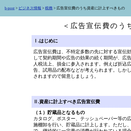
b-post
>
ビジネス情報
>
税務
> 広告宣伝費のうち資産に計上すべきもの
＜広告宣伝費のう
Ⅰ.はじめに
広告宣伝費は、不特定多数の先に対する宣伝
して契約期間や広告の効果の続く期間が、広
人税法上、損金に参入されます。例えば折込
告、試用品の配布などが考えられます。しか
されますので留意しましょう。
Ⅱ.資産に計上すべき広告宣伝費
（１）貯蔵品となるもの
カタログ、ポスター、テッシュペーパー等の
施棚卸を行い、貯蔵品に計上します。ただし
で、継続的に一定量の消費が行われている場