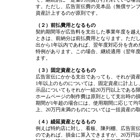
す。ただし、広告宣伝費の見本品（無償サン
資産計上するのが原則です。
（２）前払費用となるもの
契約期間等が広告料を支出した事業年度を越
ときは、前納分は前払費用となります。ただ
出から1年以内であれば、翌年度対応分を含め
特例があります。この場合、継続適用（翌年
ます。
（３）固定資産となるもの
広告宣伝にかかる支出であっても、それが資産
1年以上のものについては、固定資産に計上し
示品についてもそれが一組20万円以上である
ホームページの制作費は原則として支出時の損
期間が1年超の場合には、使用期間に応じて均
上、20万円未満のものについては一括資産の
（４）繰延資産となるもの
例えば特約店に対し、看板、陳列棚、広告宣伝
のであれば、損金に算入できますが、20万円