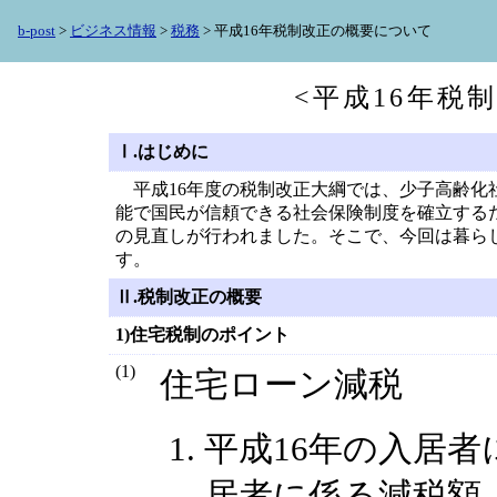
b-post
>
ビジネス情報
>
税務
> 平成16年税制改正の概要について
<平成16年税
Ⅰ.はじめに
平成16年度の税制改正大綱では、少子高齢化
能で国民が信頼できる社会保険制度を確立する
の見直しが行われました。そこで、今回は暮ら
す。
Ⅱ.税制改正の概要
1)住宅税制のポイント
(1)
住宅ローン減税
平成16年の入居者
居者に係る減税額（