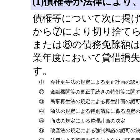
(1)債権等が法律によ
債権等について次に掲
から⑦により切り捨て
または⑧の債務免除額
業年度において貸借損
す。
①
会社更生法の規定による更正計画の認
②
金融機関等の更正手続きの特例等に関
③
民事再生法の規定による再生計画の認
④
商法の規定による特別清算に係る協定
⑤
商法の規定による整理計画の決定
⑥
破産法の規定による強制和議の認可の