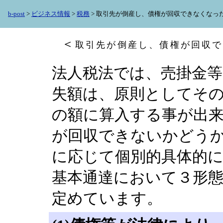
b-post
>
ビジネス情報
>
税務
> 取引先が倒産し、債権が回収できなくなっ
＜
取引先が倒産し、債権が回収で
法人税法では、売掛金
失額は、原則としてそ
の額に算入する事が出
が回収できないかどう
に応じて個別的具体的
基本通達において３形
定めています。