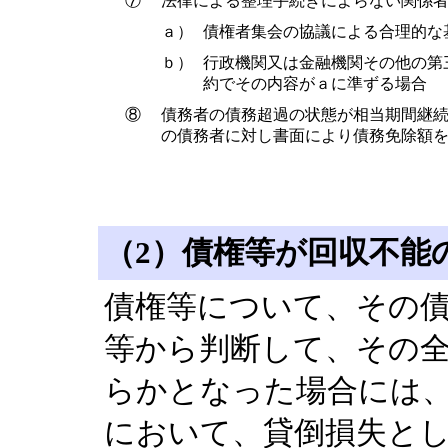
⑦
法律による整理手続きによらない関係
ａ）
債権者集会の協議による合理的な
ｂ）
行政機関又は金融機関その他の第
約でその内容がａに準ずる場合
⑧
債務者の債務超過の状態が相当期間継
の債務者に対し書面により債務免除額
（2）債権等が回収不能
債権等について、その
等から判断して、その
らかとなった場合には
において、貸倒損失と