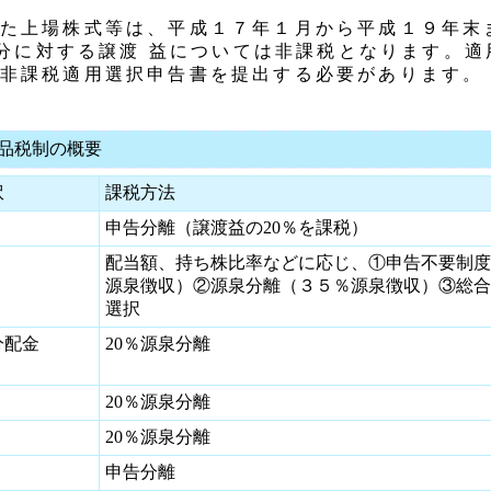
た上場株式等は、平成１７年１月から平成１９年末
の部分に対する譲渡 益については非課税となります。
非課税適用選択申告書を提出する必要があります。
品税制の概要
訳
課税方法
申告分離（譲渡益の20％を課税）
配当額、持ち株比率などに応じ、①申告不要制度
源泉徴収）②源泉分離（３５％源泉徴収）③総合
選択
分配金
20％源泉分離
20％源泉分離
20％源泉分離
申告分離