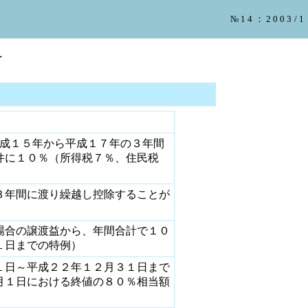
№14：2003/1
す
平成１５年から平成１７年の３年間
件に１０％（所得税７％、住民税
３年間に渡り繰越し控除することが
場合の譲渡益から、年間合計で１０
１日までの特例）
１日～平成２２年１２月３１日まで
月１日における終値の８０％相当額