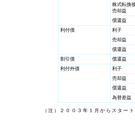
株式転換
売却益
償還益
利付債
利子
売却益
償還益
割引債
償還益
利付外債
利子
売却益
償還益
為替差益
（注）２００３年１月からスタート