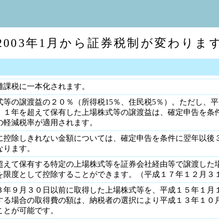
2003年1月から証券税制が変わりま
離課税に一本化されます。
式等の譲渡益の２０％（所得税15％、住民税5％）。ただし、
、１年を超えて保有した上場株式等の譲渡益は、確定申告を条
の軽減税率が適用されます。
に控除しきれない金額については、確定申告を条件に翌年以後
なります。
超えて保有する特定の上場株式等を証券会社経由等で譲渡した
を限度として控除することができます。（平成１７年１２月３
３年９月３０日以前に取得した上場株式等を、平成１５年１月
する場合の取得費の額は、納税者の選択により平成１３年１０
ことが可能です。