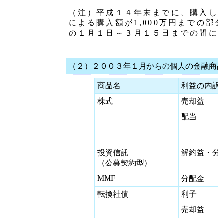
（注）平成１４年末までに、購入し
による購入額が1,000万円まで
の１月１日～３月１５日までの間に
（２）２００３年１月からの個人の金融商
商品名
利益の内
株式
売却益
配当
投資信託
解約益・
（公募契約型）
MMF
分配金
転換社債
利子
売却益