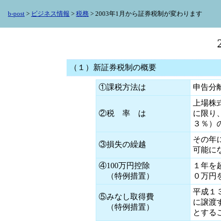
b-post
>
ビジネス情報
>
税務
> 2003年1月から証券税制が変わります
（１）新証券税制の概要
①課税方法は
申告分
上場株
②税 率 は
に限り
３％）
その年
③損失の繰越
可能に
④100万円控除
１年を
（特例措置）
０万円
平成１
⑤みなし取得費
に譲渡
（特例措置）
とする