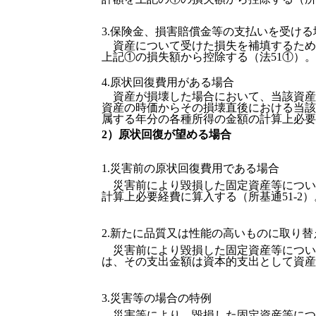
3.保険金、損害賠償金等の支払いを受ける
資産について受けた損失を補填するため
上記①の損失額から控除する（法51①）。
4.原状回復費用がある場合
資産が損壊した場合において、当該資産
資産の時価からその損壊直後における当該
属する年分の各種所得の金額の計算上必要経
2）原状回復が望める場合
1.災害前の原状回復費用である場合
災害前により毀損した固定資産等につい
計算上必要経費に算入する（所基通51-2）
2.新たに品質又は性能の高いものに取り替
災害前により毀損した固定資産等につい
は、その支出金額は資本的支出として資産に
3.災害等の場合の特例
災害等により、毀損した固定資産等につい