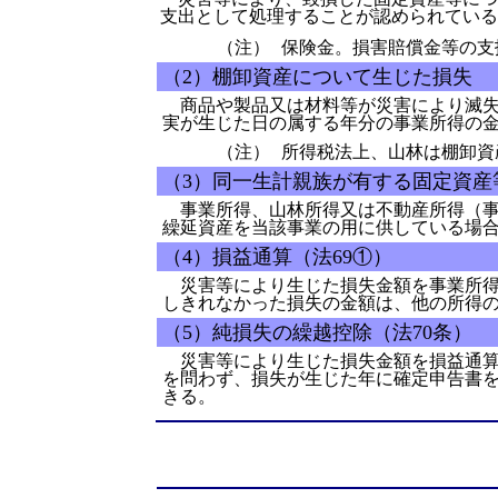
支出として処理することが認められている（所
（注）
保険金。損害賠償金等の支
（2）棚卸資産について生じた損失
商品や製品又は材料等が災害により滅失
実が生じた日の属する年分の事業所得の金
（注）
所得税法上、山林は棚卸資
（3）同一生計親族が有する固定資産
事業所得、山林所得又は不動産所得（事
繰延資産を当該事業の用に供している場合
（4）損益通算（法69①）
災害等により生じた損失金額を事業所得
しきれなかった損失の金額は、他の所得
（5）純損失の繰越控除（法70条）
災害等により生じた損失金額を損益通算
を問わず、損失が生じた年に確定申告書を
きる。