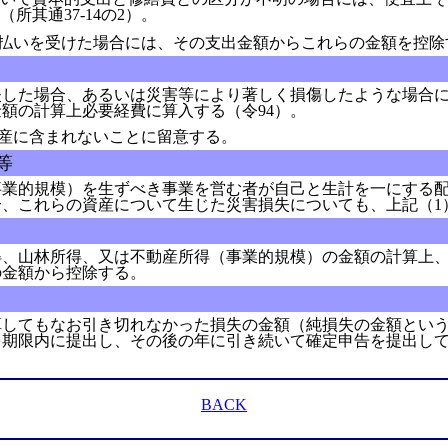
其通37-14の2）。
払いを受けた場合には、その支出金額からこれらの金額を控除
した場合、あるいは災害等により著しく損傷したような場合に
額の計算上必要経費に算入する（令94）。
産に含まれないことに留意する。
等
業的規模）を生ずべき事業を営む者が自己と生計を一にする配
、これらの資産について生じた災害損失についても、上記（1
、山林所得、又は不動産所得（事業的規模）の金額の計算上、
の金額から控除する。
してもなお引き切れなかった損失の金額（純損失の金額という
期限内に提出し、その後の年に引き続いて確定申告を提出して
BACK