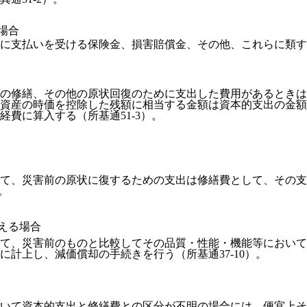
場合
に支払いを受ける保険金、損害賠償金、その他、これらに類す
の修繕、その他の原状回復のために支出した費用があるときは
資産の時価を控除した残額に相当する金額は資本的支出の金額
費に算入する（所基通51-3）。
て、災害前の原状に復するための支出は修繕費として、その支
。
える場合
て、災害前のものと比較してその品質・性能・機能等において
計上し、減価償却の手続きを行う（所基通37-10）。
て資本的支出と修繕費との区分が不明の場合には、便宜上その