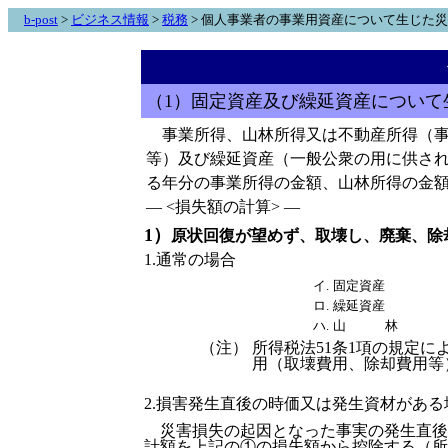
b-post
>
ビジネス情報
>
税務
> 個人事業者の事業用資産について生じた
（1）固定資産及び繰延資産について
事業所得、山林所得又は不動産所得（事
等）及び繰延資産（一般公衆の用に供さ
る年分の事業所得の金額、山林所得の金額
― <損失額の計算> ―
1）
原状回復が望めず、取壊し、廃棄、除
1.通常の場合
イ.
固定資産
ロ.
繰延資産
ハ.
山 林
（注）
所得税法51条1項の規定
用（取壊費用、除却費用等
2.損害発生直後の時価又は発生資材がある
災害損失の起因となった事実の発生直後
計額を上記の①の損失額から控除する（所其