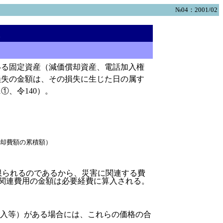
№04：2001/02
扱
る固定資産（減価償却資産、電話加入権
損失の金額は、その損失に生じた日の属す
、令140）。
償却費額の累積額）
限られるのであるから、災害に関連する費
害関連費用の金額は必要経費に算入される。
入等）がある場合には、これらの価格の合