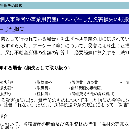
災害損失の取扱
個人事業者の事業用資産について生じた災害損失の取
生じた損失
業として行われている場合）を生ずべき事業の用に供されてい
れるすずらん灯、アーケード等）について、災害により生じた
、又は不動産所得の金額の計算上、必要経費に算入する（法51①
却する場合（損失として取り扱う）
損失額=
（取得価格）
+（設備費・改良費）
-（
損失額=
（取得費）
-（償却費額の累積額）
損失額=
（植林費）
+（管理費その他の育成費用）
による災害損失には、資産そのものについて生じた損失の金額に
）は含まれない。ただし、所得税法37条の規定によって、災
場合
において、当該資産の時価及び発生資材の時価（廃材の売却収
通51-2）。