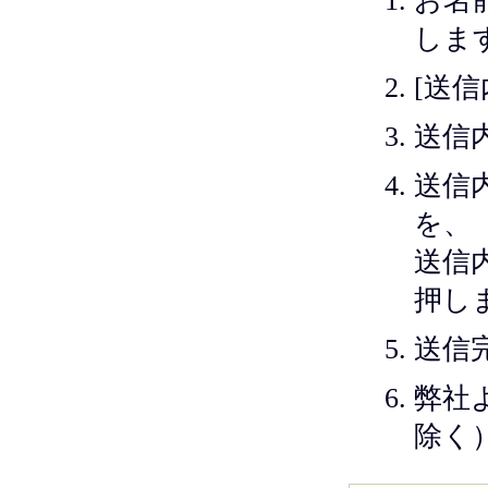
お名
しま
[送
送信
送信
を、
送信
押し
送信
弊社
除く