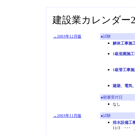
建設業カレンダー20
→2003年12月版
●試験
解体工事施
1級造園施
･
1級管工事
･
建築、電気
●願書受付日
なし
→2003年11月版
●試験
排水設備工
11/3 ･･･