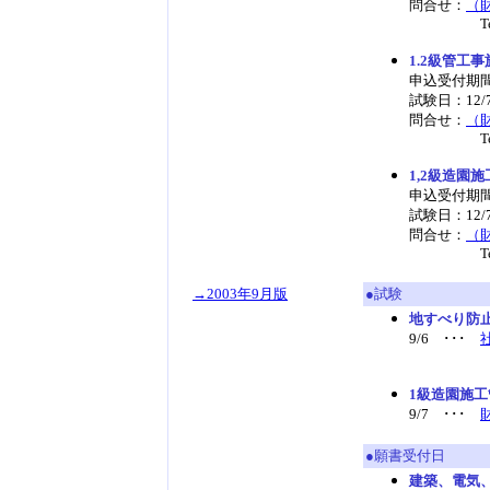
問合せ：
（
Tel03-
1.2級管工
申込受付期間：
試験日：12
問合せ：
（
Tel03-
1,2級造園
申込受付期間：
試験日：12
問合せ：
（
Tel03-
→2003年9月版
●試験
地すべり防
9/6 ･･･
1級造園施
9/7 ･･･
●願書受付日
建築、電気