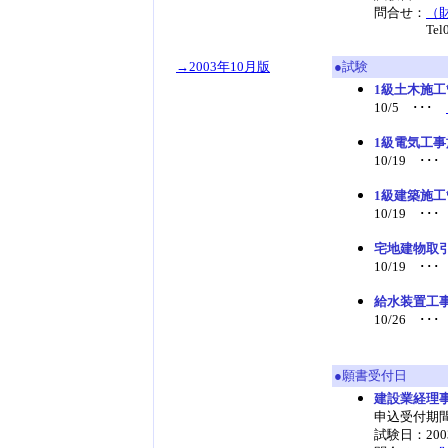
問合せ：
（
Tel03-3
→2003年10月版
●試験
1級土木施
10/5 ･･･
1級電気工
10/19 ･･
1級建築施
10/19 ･･
宅地建物取
10/19 ･･
給水装置工
10/26 ･･
●願書受付日
建設業経理
申込受付期間：
試験日：2003