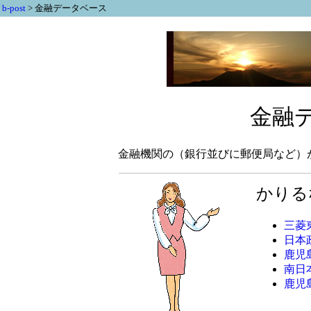
b-post
>
金融データベース
金融
金融機関の（銀行並びに郵便局など）
かりる
三菱
日本
鹿児
南日
鹿児