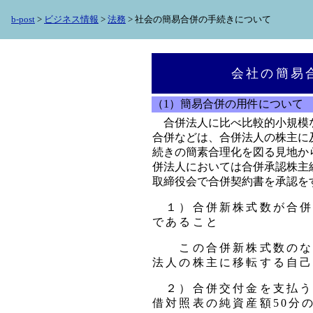
b-post
>
ビジネス情報
>
法務
> 社会の簡易合併の手続きについて
会社の簡易
（1）簡易合併の用件について
合併法人に比べ比較的小規模
合併などは、合併法人の株主に
続きの簡素合理化を図る見地か
併法人においては合併承認株主総
取締役会で合併契約書を承認を
１）合併新株式数が合併法
であること
この合併新株式数のなか
法人の株主に移転する自
２）合併交付金を支払う
借対照表の純資産額50分