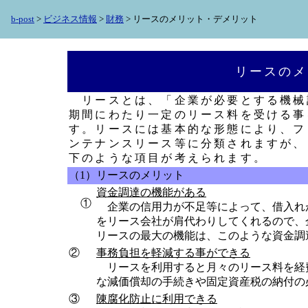
b-post
>
ビジネス情報
>
財務
> リースのメリット・デメリット
リースのメ
リースとは、「企業が必要とする機械
期間にわたり一定のリース料を受ける事
す。リースには基本的な形態により、フ
ンテナンスリース等に分類されますが、
下のような項目が考えられます。
（1）リースのメリット
資金調達の機能がある
①
企業の信用力が不足等によって、借入れ
をリース会社が肩代わりしてくれるので、
リースの最大の機能は、このような資金調
②
事務負担を軽減する事ができる
リースを利用すると月々のリース料を経
な減価償却の手続きや固定資産税の納付の
③
陳腐化防止に利用できる