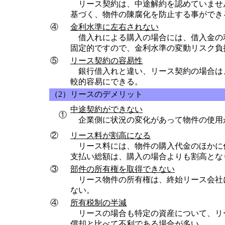
リース契約は、中途解約を認めていませ
基づく、物件の陳腐化を防止する事ができ
④
金利水準に左右されない
借入れによる購入の場合には、借入金の
固定的ですので、金利水準の変動リスク負
⑤
リース契約の容易性
銀行借入れと違い、リース契約の場合は
較的容易にできる。
（2）リースのデメリット
中途契約ができない
①
企業側に状況の変化があって物件の使用
②
リース料が割高になる
リース料には、物件の購入代金のほかに
支払い総額は、購入の場合よりも割高とな
③
部件の所有権を取得できない
リース物件の所有権は、終始リース会社
ない。
④
所有税制の半減
リースの場合も特定の資産について、リ
償却と比べて不利である場合が多い。