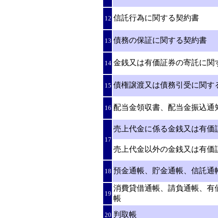
信託行為に関する契約書
12
債務の保証に関する契約書
13
金銭又は有価証券の寄託に関
14
債権譲渡又は債務引受に関す
15
配当金領収書、配当金振込通
16
売上代金に係る金銭又は有価
17
売上代金以外の金銭又は有価
預金通帳、貯金通帳、信託通
18
消費貸借通帳、請負通帳、有
19
帳
判取帳
20