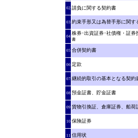
請負に関する契約書
02
約束手形又は為替手形に関す
03
株券･出資証券･社債権・証
04
書
合併契約書
05
定款
06
継続的取引の基本となる契約
07
預金証書、貯金証書
08
貨物引換証、倉庫証券、船荷
09
保険証券
10
信用状
11