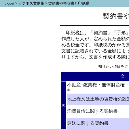
b-post
>
ビジネス文例集
> 契約書や領収書と印紙税
契約書
印紙税は、「契約書」「手形」
作成した人が、定められた金額
める税金です。印紙税のかかる
文書に記載されている金額によ
りますから、文書を作成する際
知りたい項目をク
文
不動産･鉱業権・無体財産権
書
地上権又は土地の賃貸権の設
01
消費賃借に関する契約書
運送に関する契約書