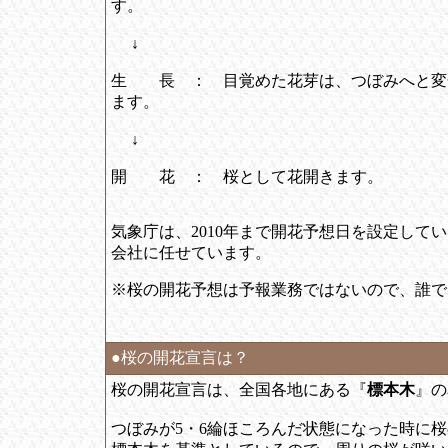
す。
↓
生 長 ： 目覚めた花芽は、つぼみへと変
ます。
↓
開 花 ： 桜として花開きます。
気象庁は、2010年まで開花予想日を設定し
会社に任せています。
※桜の開花予想は予報業務ではないので、誰で
●桜の開花宣言は？
桜の開花宣言は、全国各地にある『
標本木
』の
つぼみが5・6綸ほころんだ状態になった時に