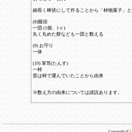
細長く棒状にして作ることから「棹物菓子」と
(8)饅頭
一団 (1個、1ヶ)
丸く丸めた餅なども一団と数える
(9) お守り
一体
(10) 箪笥(たんす)
一棹
昔は棹で運んでいたことから由来
※数え方の由来については諸説あります。
Copyright (C) 