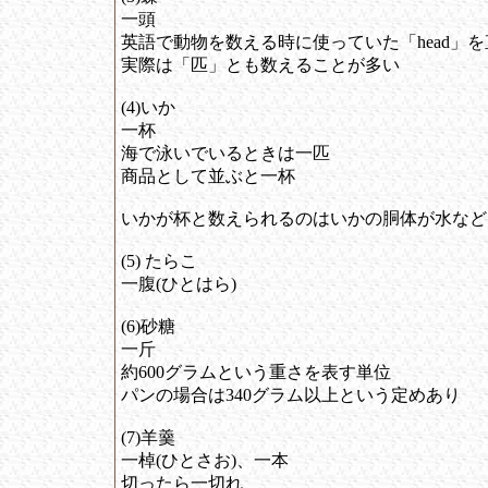
一頭
英語で動物を数える時に使っていた「head」
実際は「匹」とも数えることが多い
(4)いか
一杯
海で泳いでいるときは一匹
商品として並ぶと一杯
いかが杯と数えられるのはいかの胴体が水など
(5) たらこ
一腹(ひとはら)
(6)砂糖
一斤
約600グラムという重さを表す単位
パンの場合は340グラム以上という定めあり
(7)羊羹
一棹(ひとさお)、一本
切ったら一切れ