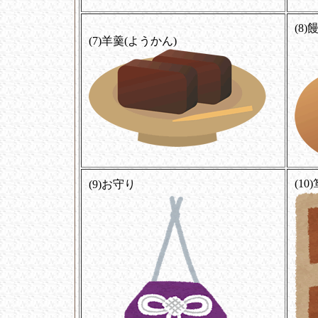
(8)
(7)羊羹(ようかん)
(10
(9)お守り