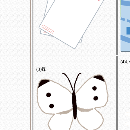
(4)
(3)蝶