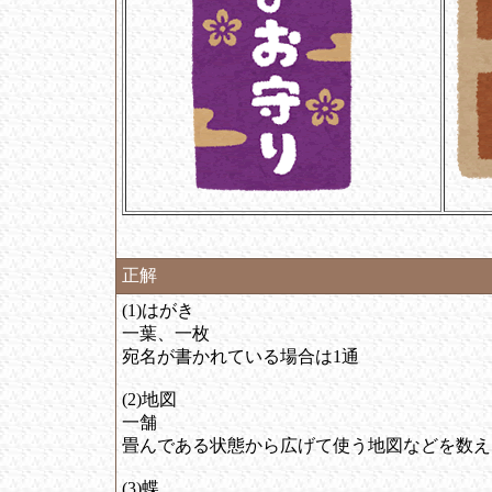
正解
(1)はがき
一葉、一枚
宛名が書かれている場合は1通
(2)地図
一舗
畳んである状態から広げて使う地図などを数え
(3)蝶